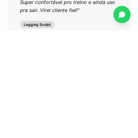
Seca rápido e não fica com cheiro.
Comprei 3 cores!
"
Camiseta Performance
Lucas R.
L
Santa Terezinha de Itaipu, PR
Deslize para ver mais
100%
5.0
7
dias
Qualidade
Avaliação