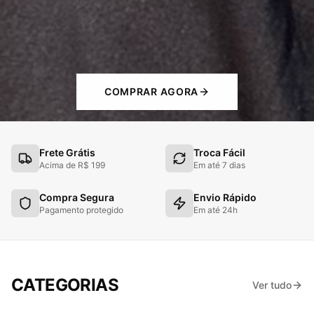
COMPRAR AGORA
Frete Grátis
Troca Fácil
Acima de R$ 199
Em até 7 dias
Compra Segura
Envio Rápido
Pagamento protegido
Em até 24h
Dry Fit & Performance
CATEGORIAS
Ver tudo
Feminino & Masculino
CAMISETAS
Sustentação & Estilo
SHORTS DE COMPRESSÃO